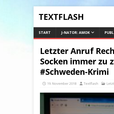
TEXTFLASH
START
J-NATOR: AMOK
PUBL
Letzter Anruf Rec
Socken immer zu z
#Schweden-Krimi
19. November 2018
Textflash
Letz