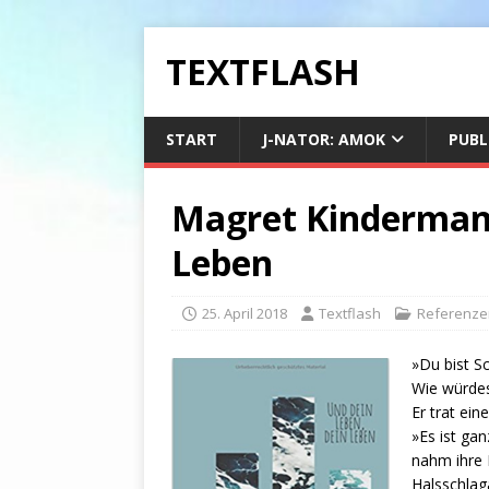
TEXTFLASH
START
J-NATOR: AMOK
PUBL
Magret Kindermann
Leben
25. April 2018
Textflash
Referenze
»Du bist Sc
Wie würde
Er trat ein
»Es ist gan
nahm ihre 
Halsschlaga