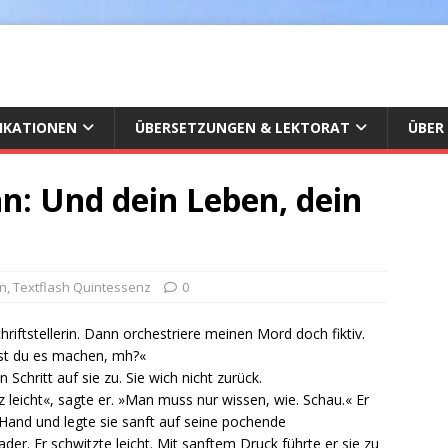
IKATIONEN
ÜBERSETZUNGEN & LEKTORAT
ÜBER
: Und dein Leben, dein
n
,
Textflash Quintessenz
0
hriftstellerin. Dann orchestriere meinen Mord doch fiktiv.
st du es machen, mh?«
en Schritt auf sie zu. Sie wich nicht zurück.
z leicht«, sagte er. »Man muss nur wissen, wie. Schau.« Er
Hand und legte sie sanft auf seine pochende
der. Er schwitzte leicht. Mit sanftem Druck führte er sie zu