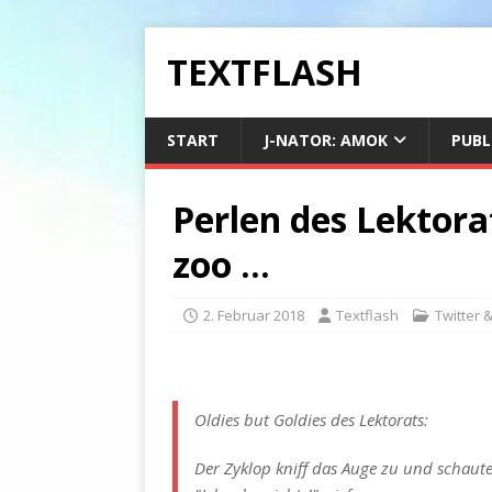
TEXTFLASH
START
J-NATOR: AMOK
PUBL
Perlen des Lektorat
zoo …
2. Februar 2018
Textflash
Twitter 
Oldies but Goldies des Lektorats:
Der Zyklop kniff das Auge zu und schaut