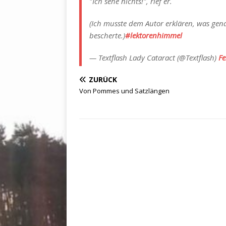
"Ich sehe nichts!", rief er.
(Ich musste dem Autor erklären, was gen
bescherte.)
#lektorenhimmel
— Textflash Lady Cataract (@Textflash)
Fe
ZURÜCK
Von Pommes und Satzlängen