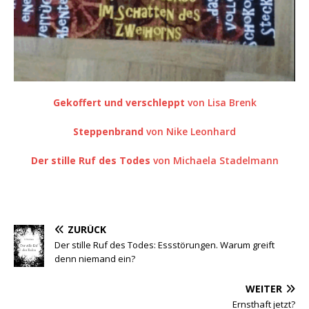
Gekoffert und verschleppt
von Lisa Brenk
Steppenbrand
von Nike Leonhard
Der stille Ruf des Todes
von Michaela Stadelmann
ZURÜCK
Der stille Ruf des Todes: Essstörungen. Warum greift
denn niemand ein?
WEITER
Ernsthaft jetzt?