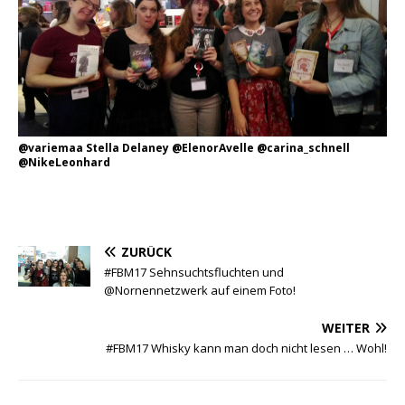
@variemaa Stella Delaney @ElenorAvelle @carina_schnell
@NikeLeonhard
ZURÜCK
#FBM17 Sehnsuchtsfluchten und
@Nornennetzwerk auf einem Foto!
WEITER
#FBM17 Whisky kann man doch nicht lesen … Wohl!