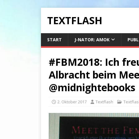
TEXTFLASH
START
J-NATOR: AMOK
PUBL
#FBM2018: Ich fre
Albracht beim Meet
@midnightebooks
2. Oktober 2017
Textflash
Textfla