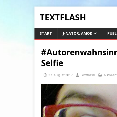
TEXTFLASH
START
J-NATOR: AMOK
PUBL
#Autorenwahnsinn
Selfie
27. August 2017
Textflash
Autoren