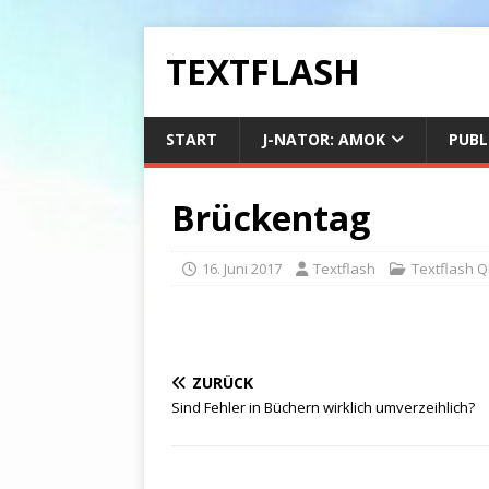
TEXTFLASH
START
J-NATOR: AMOK
PUBL
Brückentag
16. Juni 2017
Textflash
Textflash 
ZURÜCK
Sind Fehler in Büchern wirklich umverzeihlich?