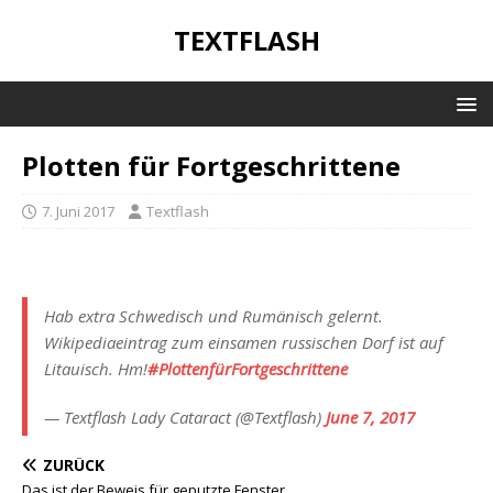
TEXTFLASH
Plotten für Fortgeschrittene
7. Juni 2017
Textflash
Hab extra Schwedisch und Rumänisch gelernt.
Wikipediaeintrag zum einsamen russischen Dorf ist auf
Litauisch. Hm!
#PlottenfürFortgeschrittene
— Textflash Lady Cataract (@Textflash)
June 7, 2017
ZURÜCK
Das ist der Beweis für geputzte Fenster