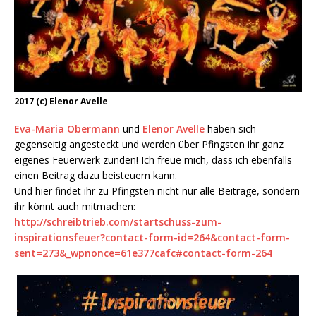
2017 (c) Elenor Avelle
Eva-Maria Obermann
und
Elenor Avelle
haben sich
gegenseitig angesteckt und werden über Pfingsten ihr ganz
eigenes Feuerwerk zünden! Ich freue mich, dass ich ebenfalls
einen Beitrag dazu beisteuern kann.
Und hier findet ihr zu Pfingsten nicht nur alle Beiträge, sondern
ihr könnt auch mitmachen:
http://schreibtrieb.com/startschuss-zum-
inspirationsfeuer?contact-form-id=264&contact-form-
sent=273&_wpnonce=61e377cafc#contact-form-264