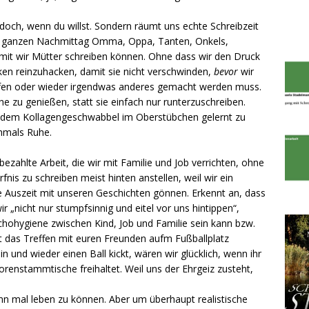
ib doch, wenn du willst. Sondern räumt uns echte Schreibzeit
en ganzen Nachmittag Omma, Oppa, Tanten, Onkels,
it wir Mütter schreiben können. Ohne dass wir den Druck
en reinzuhacken, damit sie nicht verschwinden,
bevor
wir
afen oder wieder irgendwas anderes gemacht werden muss.
he zu genießen, statt sie einfach nur runterzuschreiben.
t dem Kollagengeschwabbel im Oberstübchen gelernt zu
chmals Ruhe.
ezahlte Arbeit, die wir mit Familie und Job verrichten, ohne
nis zu schreiben meist hinten anstellen, weil wir ein
 Auszeit mit unseren Geschichten gönnen. Erkennt an, dass
r „nicht nur stumpfsinnig und eitel vor uns hintippen“,
chohygiene zwischen Kind, Job und Familie sein kann bzw.
icht das Treffen mit euren Freunden aufm Fußballplatz
n und wieder einen Ball kickt, wären wir glücklich, wenn ihr
renstammtische freihaltet. Weil uns der Ehrgeiz zusteht,
nn mal leben zu können. Aber um überhaupt realistische