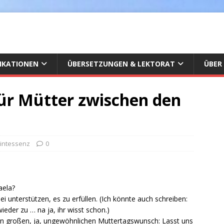
IKATIONEN
ÜBERSETZUNGEN & LEKTORAT
ÜBER
für Mütter zwischen den
uintessenz
0
aela?
ei unterstützen, es zu erfüllen. (Ich könnte auch schreiben:
eder zu … na ja, ihr wisst schon.)
nen großen, ja, ungewöhnlichen Muttertagswunsch: Lasst uns