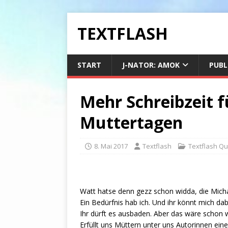
TEXTFLASH
START
J-NATOR: AMOK
PUBL
Mehr Schreibzeit 
Muttertagen
8. Mai 2017
Textflash
Textflash Q
Watt hatse denn gezz schon widda, die Mich
Ein Bedürfnis hab ich. Und ihr könnt mich dab
Ihr dürft es ausbaden. Aber das wäre schon wi
Erfüllt uns Müttern unter uns Autorinnen ei