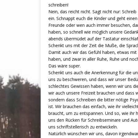
schreiben!
Nein, das reicht nicht. Sagt nicht nur: Schre
ein. Schnappt euch die Kinder und geht ein
Freunde oder wen auch immer besuchen, dam
haben, so schnell wie möglich unsere Gedank
abends übermüdet auf der Tastatur einschl
Schenkt uns mit der Zeit die Muße, die Sprac
Damit auch wir das Gefühl haben, etwas mi
haben, und zwar in aller Ruhe, Ruhe und no
Das wäre super.
Schenkt uns auch die Anerkennung für die unb
uns zu beschweren, und dass wir unser Bedürf
schlechtes Gewissen haben, wenn wir uns die
wir auch unsere Freizeit brauchen und dass wi
sondern dass Schreiben die bitter nötige Psy
ist. Wir brauchen das einfach, wie ihr vielle
braucht, um zu entspannen. Und so, wie ihr hi
uns den Rücken für Schreibseminare und Auto
uns schriftstellerisch zu entwickeln.
Natürlich wünschen wir uns, davon irgendwa