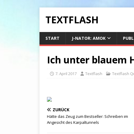
TEXTFLASH
START
J-NATOR: AMOK
PUBL
Ich unter blauem
7. April 2017
Textflash
Textflash Q
ZURÜCK
Hätte das Zeug zum Bestseller: Schreiben im
Angesicht des Karpaltunnels