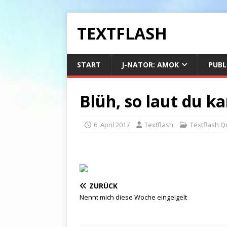
TEXTFLASH
START
J-NATOR: AMOK
PUBL
Blüh, so laut du ka
6. April 2017
Textflash
Textflash Q
ZURÜCK
Nennt mich diese Woche eingeigelt