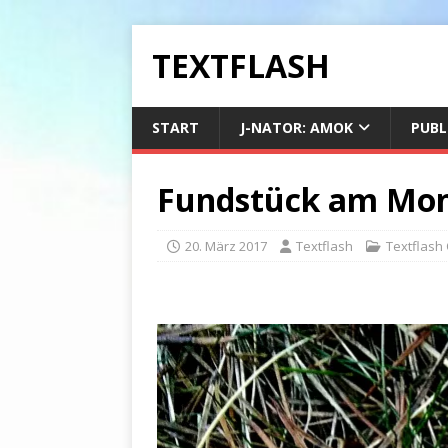
TEXTFLASH
START
J-NATOR: AMOK
PUBL
Fundstück am Mont
20. März 2017
Textflash
Textflash