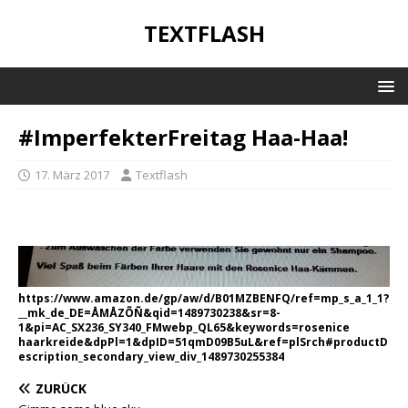
TEXTFLASH
#ImperfekterFreitag Haa-Haa!
17. März 2017
Textflash
https://www.amazon.de/gp/aw/d/B01MZBENFQ/ref=mp_s_a_1_1?
__mk_de_DE=ÅMÅZÕÑ&qid=1489730238&sr=8-
1&pi=AC_SX236_SY340_FMwebp_QL65&keywords=rosenice
haarkreide&dpPl=1&dpID=51qmD09B5uL&ref=plSrch#productD
escription_secondary_view_div_1489730255384
ZURÜCK