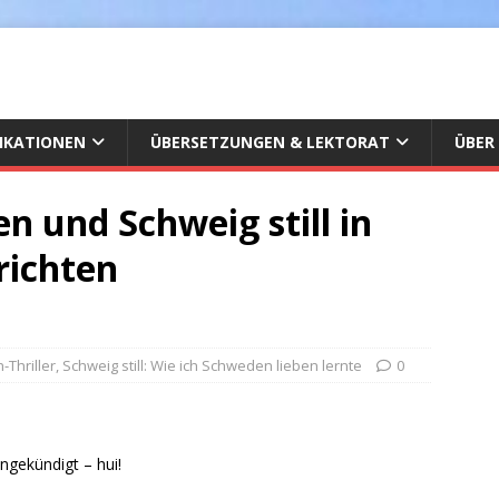
IKATIONEN
ÜBERSETZUNGEN & LEKTORAT
ÜBER
n und Schweig still in
richten
Thriller
,
Schweig still: Wie ich Schweden lieben lernte
0
ngekündigt – hui!