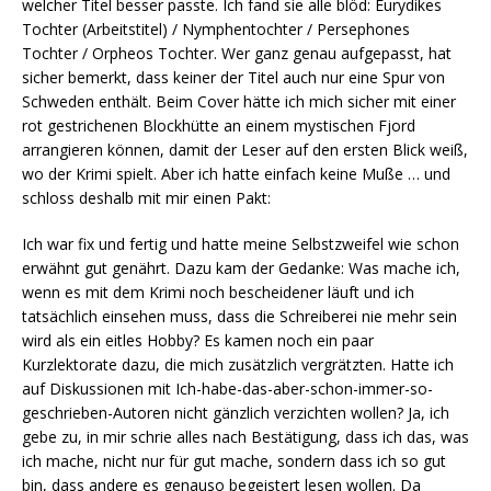
welcher Titel besser passte. Ich fand sie alle blöd: Eurydikes
Tochter (Arbeitstitel) / Nymphentochter / Persephones
Tochter / Orpheos Tochter. Wer ganz genau aufgepasst, hat
sicher bemerkt, dass keiner der Titel auch nur eine Spur von
Schweden enthält. Beim Cover hätte ich mich sicher mit einer
rot gestrichenen Blockhütte an einem mystischen Fjord
arrangieren können, damit der Leser auf den ersten Blick weiß,
wo der Krimi spielt. Aber ich hatte einfach keine Muße … und
schloss deshalb mit mir einen Pakt:
Ich war fix und fertig und hatte meine Selbstzweifel wie schon
erwähnt gut genährt. Dazu kam der Gedanke: Was mache ich,
wenn es mit dem Krimi noch bescheidener läuft und ich
tatsächlich einsehen muss, dass die Schreiberei nie mehr sein
wird als ein eitles Hobby? Es kamen noch ein paar
Kurzlektorate dazu, die mich zusätzlich vergrätzten. Hatte ich
auf Diskussionen mit Ich-habe-das-aber-schon-immer-so-
geschrieben-Autoren nicht gänzlich verzichten wollen? Ja, ich
gebe zu, in mir schrie alles nach Bestätigung, dass ich das, was
ich mache, nicht nur für gut mache, sondern dass ich so gut
bin, dass andere es genauso begeistert lesen wollen. Da