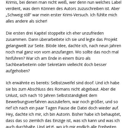
Krimis, bei denen man nicht weiß, wer denn nun welches Label
verdient, was dem Können des Autors zuzuschreiben ist. Aber
„Schweig still“ war mein erster Krimi-Versuch. Ich fühlte mich
alles andere als sicher!
Die ersten drei Kapitel stoppelte ich eher unzufrieden
zusammen. Dann überarbeitete ich sie und legte das Projekt
gelangweilt zur Seite. Blöde Idee, dachte ich, nach neun Jahren
noch mal ganz von vorn anzufangen. Wo sollte das noch mal
hinführen? War ich am Ende in einem Büro als
Sachbearbeiterin oder Sekretärin vielleicht doch besser
aufgehoben?
Ich erwähnte es bereits: Selbstzweifel sind doof. Und ich habe
sie bis zum Abschluss des Romans nicht abgebaut. Aber die
Unlust, sich nach 10 Jahren Selbstständigkeit dem
Bewerbungsverfahren auszuliefern, war noch größer, und so
rief ich nach ein paar Tagen Pause die Datei doch wieder auf.
Hey, dachte ich mir, ich bin Autorin. Bisher habe ich behauptet,
dass das so ziemlich das Einzige ist, was ich kann und was ich
auch durchhalte. Und jetzt, wo ich mir endlich alle Freiheiten