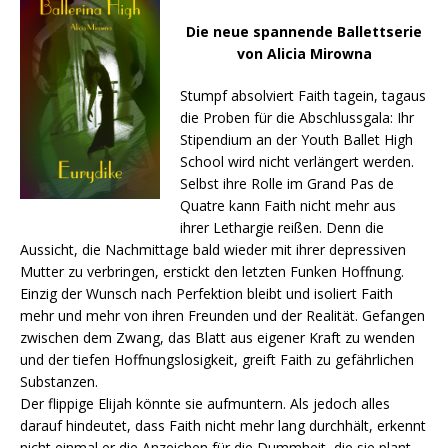
Die neue spannende Ballettserie
von Alicia Mirowna
Stumpf absolviert Faith tagein, tagaus
die Proben für die Abschlussgala: Ihr
Stipendium an der Youth Ballet High
School wird nicht verlängert werden.
Selbst ihre Rolle im Grand Pas de
Quatre kann Faith nicht mehr aus
ihrer Lethargie reißen. Denn die
Aussicht, die Nachmittage bald wieder mit ihrer depressiven
Mutter zu verbringen, erstickt den letzten Funken Hoffnung.
Einzig der Wunsch nach Perfektion bleibt und isoliert Faith
mehr und mehr von ihren Freunden und der Realität. Gefangen
zwischen dem Zwang, das Blatt aus eigener Kraft zu wenden
und der tiefen Hoffnungslosigkeit, greift Faith zu gefährlichen
Substanzen.
Der flippige Elijah könnte sie aufmuntern. Als jedoch alles
darauf hindeutet, dass Faith nicht mehr lang durchhält, erkennt
nicht einmal er die Anzeichen für die Dummheit, die sie plant –