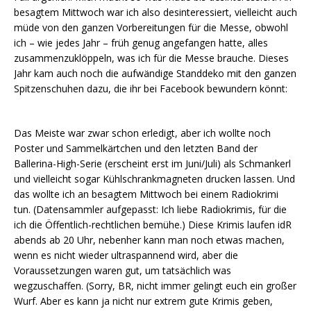
besagtem Mittwoch war ich also desinteressiert, vielleicht auch
müde von den ganzen Vorbereitungen für die Messe, obwohl
ich – wie jedes Jahr – früh genug angefangen hatte, alles
zusammenzuklöppeln, was ich für die Messe brauche. Dieses
Jahr kam auch noch die aufwändige Standdeko mit den ganzen
Spitzenschuhen dazu, die ihr bei Facebook bewundern könnt:
Das Meiste war zwar schon erledigt, aber ich wollte noch
Poster und Sammelkärtchen und den letzten Band der
Ballerina-High-Serie (erscheint erst im Juni/Juli) als Schmankerl
und vielleicht sogar Kühlschrankmagneten drucken lassen. Und
das wollte ich an besagtem Mittwoch bei einem Radiokrimi
tun. (Datensammler aufgepasst: Ich liebe Radiokrimis, für die
ich die Öffentlich-rechtlichen bemühe.) Diese Krimis laufen idR
abends ab 20 Uhr, nebenher kann man noch etwas machen,
wenn es nicht wieder ultraspannend wird, aber die
Voraussetzungen waren gut, um tatsächlich was
wegzuschaffen. (Sorry, BR, nicht immer gelingt euch ein großer
Wurf. Aber es kann ja nicht nur extrem gute Krimis geben,