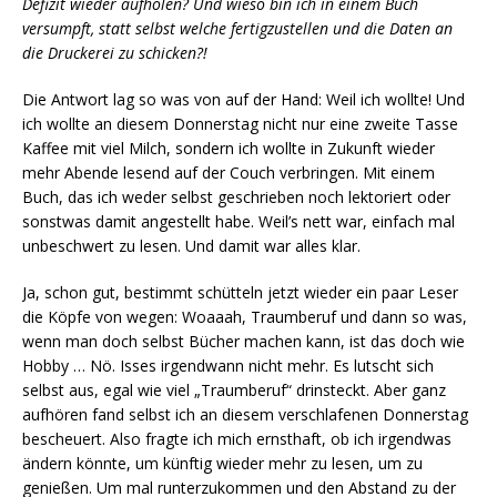
Defizit wieder aufholen?
Und wieso bin ich in einem Buch
versumpft, statt selbst welche fertigzustellen und die Daten an
die Druckerei zu schicken?!
Die Antwort lag so was von auf der Hand: Weil ich wollte! Und
ich wollte an diesem Donnerstag nicht nur eine zweite Tasse
Kaffee mit viel Milch, sondern ich wollte in Zukunft wieder
mehr Abende lesend auf der Couch verbringen. Mit einem
Buch, das ich weder selbst geschrieben noch lektoriert oder
sonstwas damit angestellt habe. Weil’s nett war, einfach mal
unbeschwert zu lesen. Und damit war alles klar.
Ja, schon gut, bestimmt schütteln jetzt wieder ein paar Leser
die Köpfe von wegen: Woaaah, Traumberuf und dann so was,
wenn man doch selbst Bücher machen kann, ist das doch wie
Hobby … Nö. Isses irgendwann nicht mehr. Es lutscht sich
selbst aus, egal wie viel „Traumberuf“ drinsteckt. Aber ganz
aufhören fand selbst ich an diesem verschlafenen Donnerstag
bescheuert. Also fragte ich mich ernsthaft, ob ich irgendwas
ändern könnte, um künftig wieder mehr zu lesen, um zu
genießen. Um mal runterzukommen und den Abstand zu der