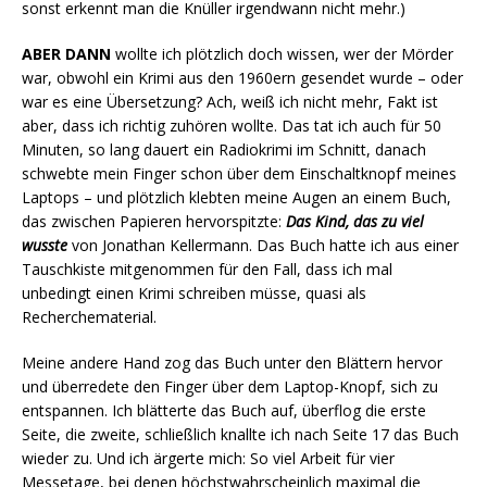
sonst erkennt man die Knüller irgendwann nicht mehr.)
ABER DANN
wollte ich plötzlich doch wissen, wer der Mörder
war, obwohl ein Krimi aus den 1960ern gesendet wurde – oder
war es eine Übersetzung? Ach, weiß ich nicht mehr, Fakt ist
aber, dass ich richtig zuhören wollte. Das tat ich auch für 50
Minuten, so lang dauert ein Radiokrimi im Schnitt, danach
schwebte mein Finger schon über dem Einschaltknopf meines
Laptops – und plötzlich klebten meine Augen an einem Buch,
das zwischen Papieren hervorspitzte:
Das Kind, das zu viel
wusste
von Jonathan Kellermann. Das Buch hatte ich aus einer
Tauschkiste mitgenommen für den Fall, dass ich mal
unbedingt einen Krimi schreiben müsse, quasi als
Recherchematerial.
Meine andere Hand zog das Buch unter den Blättern hervor
und überredete den Finger über dem Laptop-Knopf, sich zu
entspannen. Ich blätterte das Buch auf, überflog die erste
Seite, die zweite, schließlich knallte ich nach Seite 17 das Buch
wieder zu. Und ich ärgerte mich: So viel Arbeit für vier
Messetage, bei denen höchstwahrscheinlich maximal die