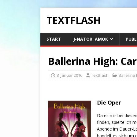
TEXTFLASH
START
J-NATOR: AMOK
PUBL
Ballerina High: Ca
8. Januar 2016
Textflash
Ballerina 
Die Oper
Da es mir bei diese
finden, spielte ich 
Abende im Dauer-Lo
handelt es sich um e