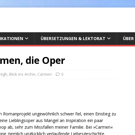
IKATIONEN
ÜBERSETZUNGEN & LEKTORAT
ÜBER
rmen, die Oper
High
,
Blick ins Archiv
,
Carmen
0
m Romanprojekt ungewöhnlich schwer fiel, einen Einstieg zu
meine Lieblingsoper aus Mangel an Inspiration ein paar
op ab, sehr zum Missfallen meiner Familie. Bei »Carmen«
ine ziemlich unglücklich verlaufende Liebesgeschichte.