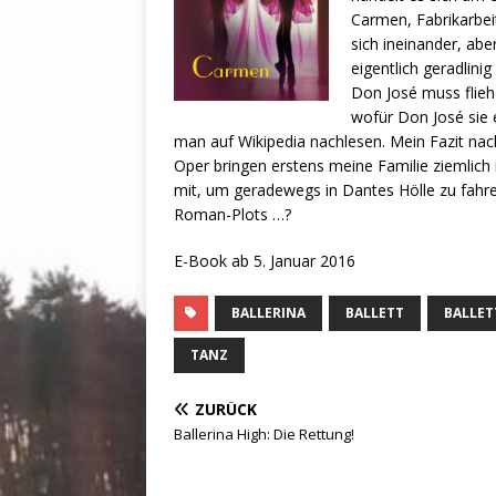
Carmen, Fabrikarbeit
sich ineinander, ab
eigentlich geradlin
Don José muss flieh
wofür Don José sie 
man auf Wikipedia nachlesen. Mein Fazit nac
Oper bringen erstens meine Familie ziemlich
mit, um geradewegs in Dantes Hölle zu fahr
Roman-Plots …?
E-Book ab 5. Januar 2016
BALLERINA
BALLETT
BALLE
TANZ
ZURÜCK
Ballerina High: Die Rettung!