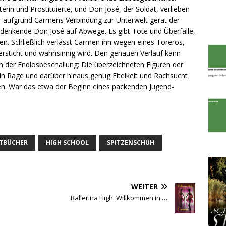
erin und Prostituierte, und Don José, der Soldat, verlieben
er aufgrund Carmens Verbindung zur Unterwelt gerät der
ig denkende Don José auf Abwege. Es gibt Tote und Überfälle,
en. Schließlich verlässt Carmen ihn wegen eines Toreros,
ersticht und wahnsinnig wird. Den genauen Verlauf kann
h der Endlosbeschallung: Die überzeichneten Figuren der
 in Rage und darüber hinaus genug Eitelkeit und Rachsucht
en. War das etwa der Beginn eines packenden Jugend-
TTBÜCHER
HIGH SCHOOL
SPITZENSCHUH
WEITER
Ballerina High: Willkommen in …