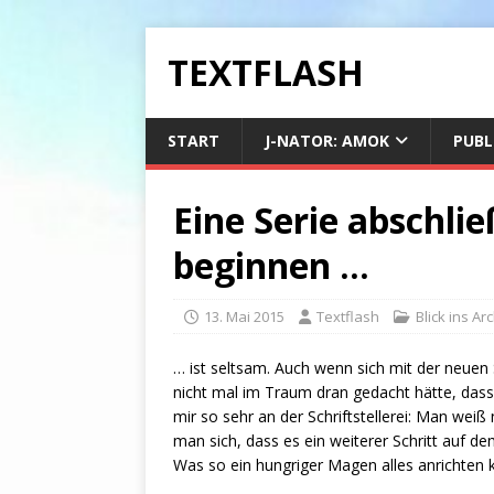
TEXTFLASH
START
J-NATOR: AMOK
PUBL
Eine Serie abschlie
beginnen …
13. Mai 2015
Textflash
Blick ins Ar
… ist seltsam. Auch wenn sich mit der neuen
nicht mal im Traum dran gedacht hätte, dass
mir so sehr an der Schriftstellerei: Man weiß
man sich, dass es ein weiterer Schritt auf de
Was so ein hungriger Magen alles anrichten