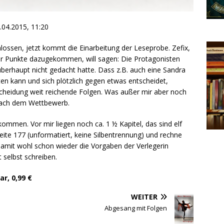
.04.2015, 11:20
lossen, jetzt kommt die Einarbeitung der Leseprobe. Zefix,
ar Punkte dazugekommen, will sagen: Die Protagonisten
überhaupt nicht gedacht hatte. Dass z.B. auch eine Sandra
en kann und sich plötzlich gegen etwas entscheidet,
tscheidung weit reichende Folgen. Was außer mir aber noch
 nach dem Wettbewerb.
ommen. Vor mir liegen noch ca. 1 ½ Kapitel, das sind elf
Seite 177 (unformatiert, keine Silbentrennung) und rechne
amit wohl schon wieder die Vorgaben der Verlegerin
t selbst schreiben.
ar, 0,99 €
WEITER
Abgesang mit Folgen