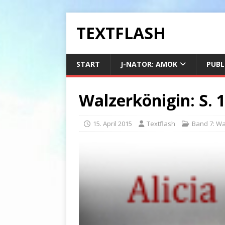
TEXTFLASH
START
J-NATOR: AMOK
PUBL
Walzerkönigin: S. 
15. April 2015
Textflash
Band 7: Wa