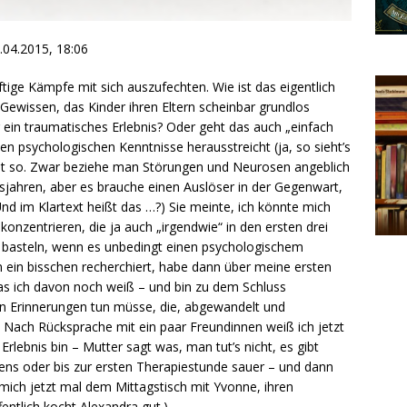
.04.2015, 18:06
tige Kämpfe mit sich auszufechten. Wie ist das eigentlich
Gewissen, das Kinder ihren Eltern scheinbar grundlos
in traumatisches Erlebnis? Oder geht das auch „einfach
ften psychologischen Kenntnisse herausstreicht (ja, so sieht’s
cht so. Zwar beziehe man Störungen und Neurosen angeblich
nsjahren, aber es brauche einen Auslöser in der Gegenwart,
nd im Klartext heißt das …?) Sie meinte, ich könnte mich
konzentrieren, die ja auch „irgendwie“ in den ersten drei
s basteln, wenn es unbedingt einen psychologischem
 ein bisschen recherchiert, habe dann über meine ersten
as ich davon noch weiß – und bin zu dem Schluss
n Erinnerungen tun müsse, die, abgewandelt und
 Nach Rücksprache mit ein paar Freundinnen weiß ich jetzt
 Erlebnis bin – Mutter sagt was, man tut’s nicht, es gibt
ens oder bis zur ersten Therapiestunde sauer – und dann
mich jetzt mal dem Mittagstisch mit Yvonne, ihren
ntlich kocht Alexandra gut.)