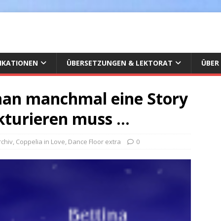
IKATIONEN
ÜBERSETZUNGEN & LEKTORAT
ÜBER
man manchmal eine Story
kturieren muss …
rchiv
,
Coppelia in Love
,
Dance Floor extra
0