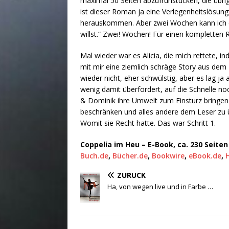
maximal 50 Seiten abzufrühstücken, die übrige
ist dieser Roman ja eine Verlegenheitslösung
herauskommen. Aber zwei Wochen kann ich 
willst.“ Zwei! Wochen! Für einen kompletten 
Mal wieder war es Alicia, die mich rettete,
mit mir eine ziemlich schräge Story aus dem
wieder nicht, eher schwülstig, aber es lag ja
wenig damit überfordert, auf die Schnelle 
& Dominik ihre Umwelt zum Einsturz bringen
beschränken und alles andere dem Leser zu üb
Womit sie Recht hatte. Das war Schritt 1.
Coppelia im Heu – E-Book, ca. 230 Seiten
Buch.de
,
Bücher.de
,
Bookwire
,
eBook.de
,
ZURÜCK
Ha, von wegen live und in Farbe …