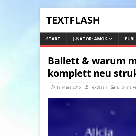
TEXTFLASH
START
J-NATOR: AMOK
PUBL
Ballett & warum 
komplett neu stru
19. März 2015
Textflash
Blick ins A