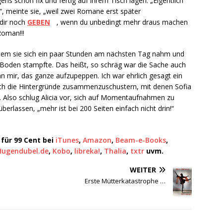
ns schon fix und fertig auf ihrem Tisch lagen. „Eigentlich
“, meinte sie, „weil zwei Romane erst später
dir noch
GEBEN
, wenn du unbedingt mehr draus machen
Roman!!!
 indem sie sich ein paar Stunden am nächsten Tag nahm und
 Boden stampfte. Das heißt, so schräg war die Sache auch
 an mir, das ganze aufzupeppen. Ich war ehrlich gesagt ein
noch die Hintergründe zusammenzuschustern, mit denen Sofia
. Also schlug Alicia vor, sich auf Momentaufnahmen zu
erlassen, „mehr ist bei 200 Seiten einfach nicht drin!“
 für 99 Cent bei
iTunes
,
Amazon
,
Beam-e-Books
,
Hugendubel.de
,
Kobo
,
libreka!
,
Thalia
,
txtr
uvm.
WEITER
Erste Mütterkatastrophe …