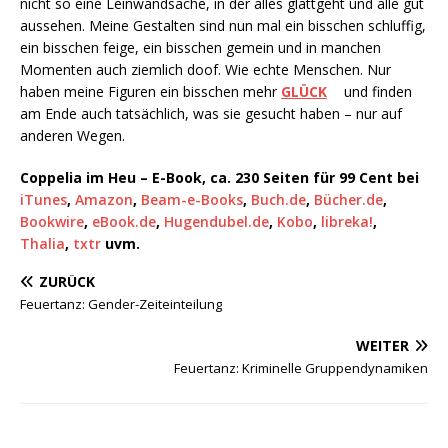
nicht so eine Leinwandsache, in der alles glattgeht und alle gut
aussehen. Meine Gestalten sind nun mal ein bisschen schluffig,
ein bisschen feige, ein bisschen gemein und in manchen
Momenten auch ziemlich doof. Wie echte Menschen. Nur
haben meine Figuren ein bisschen mehr
GLÜCK
und finden
am Ende auch tatsächlich, was sie gesucht haben – nur auf
anderen Wegen.
Coppelia im Heu – E-Book, ca. 230 Seiten für 99 Cent bei
iTunes
,
Amazon
,
Beam-e-Books
,
Buch.de
,
Bücher.de
,
Bookwire
,
eBook.de
,
Hugendubel.de
,
Kobo
,
libreka!
,
Thalia
,
txtr
uvm.
ZURÜCK
Feuertanz: Gender-Zeiteinteilung
WEITER
Feuertanz: Kriminelle Gruppendynamiken