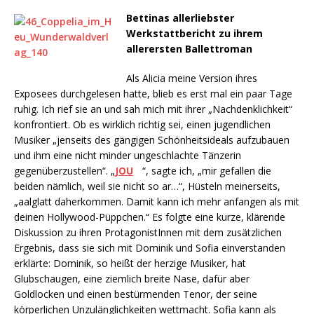
Bettinas allerliebster
Werkstattbericht zu ihrem
allerersten Ballettroman
Als Alicia meine Version ihres
Exposees durchgelesen hatte, blieb es erst mal ein paar Tage
ruhig. Ich rief sie an und sah mich mit ihrer „Nachdenklichkeit“
konfrontiert. Ob es wirklich richtig sei, einen jugendlichen
Musiker „jenseits des gängigen Schönheitsideals aufzubauen
und ihm eine nicht minder ungeschlachte Tänzerin
gegenüberzustellen“. „
JOU
“, sagte ich, „mir gefallen die
beiden nämlich, weil sie nicht so ar…“, Hüsteln meinerseits,
„aalglatt daherkommen. Damit kann ich mehr anfangen als mit
deinen Hollywood-Püppchen.“ Es folgte eine kurze, klärende
Diskussion zu ihren ProtagonistInnen mit dem zusätzlichen
Ergebnis, dass sie sich mit Dominik und Sofia einverstanden
erklärte: Dominik, so heißt der herzige Musiker, hat
Glubschaugen, eine ziemlich breite Nase, dafür aber
Goldlocken und einen bestürmenden Tenor, der seine
körperlichen Unzulänglichkeiten wettmacht. Sofia kann als