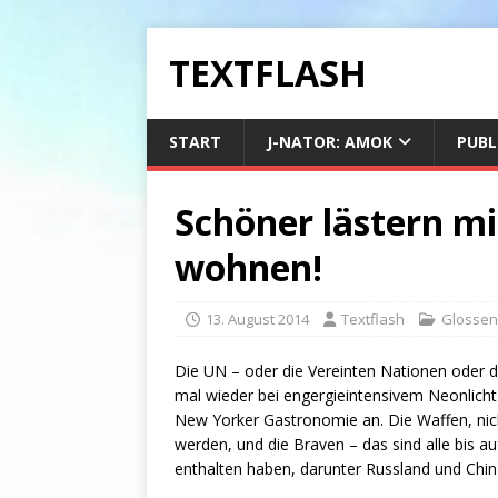
TEXTFLASH
START
J-NATOR: AMOK
PUBL
Schöner lästern mi
wohnen!
13. August 2014
Textflash
Glossen
Die UN – oder die Vereinten Nationen oder der
mal wieder bei engergieintensivem Neonlich
New Yorker Gastronomie an. Die Waffen, nicht
werden, und die Braven – das sind alle bis au
enthalten haben, darunter Russland und China-