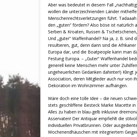
Aber was bedeutet in diesem Fall „nachhalti
wollen die unterzeichnenden Länder mithelfe
Menschenrechtsverletzungen führt. Tadaaah 
den „guten“ fördern? Also böse ist natürlich
Serben & Kroaten, Russen & Tschetschenen, 
Und „guter“ Waffenhandel? Na ja, z. B. sind
resultieren, gut, denn dann sind die Afrikane
Europa dar, und die Boatpeople kann man da 
Festung Europa. – „Guter“ Waffenhandel bed
generell keine Menschen mehr unter Zuhilfe
ungeheuerlichen Gedanken dahinter!) Klingt j
Association, deren Mitglieder auch nur von 
Dekoration im Wohnzimmer aufhängen.
Wäre doch eine tolle Idee – die neuen schwe
stets geschliffene Besteck Marke Macette in
Alles zu haben in blau-gelb inklusive dreim
Asservaten! Der Antiquar empfiehlt die stilv
individuellen Privatbrunnen. Oder ausgedient
Wochenendhäuschen mit integriertem Geigerso