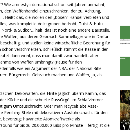
g“? Wie amnesty international schon seit Jahren anmahnt,
n, den Waffenhandel einzuschränken, der zu, Achtung,
… Heißt das, die wollen den „bösen“ Handel verbieten und
 alles, was komplette Volksgrupen bedroht, Tutsi & Hutu,
Nord- & Südkor… halt, das ist noch eine andere Baustelle.
 die Waffen, aus deren Gebrauch Sammellager wie in Darfur
r beschäftigt und stellen keine wirtschaftliche Bedrohung für
schon verschmerzen, schließlich stimmt die Kasse in der
eutet dann wohl, dass man damit zwar handelt, aber
nahme von Waffen umbringt? (Pause für den
edenfalls wie ein Argument der NRA, der National Rifle
ihrem Bürgerrecht Gebrauch machen und Waffen, ja, als
dischen Dekowaffen, die Flinte Jagtich überm Kamin, das
 der Küche und die schnelle RussOrgöl im Schlafzimmer.
onatigem Umtauschrecht. Oder man recycelt alte Asse-
olle Pershing-Stele mit dekorativem Ausfuhrschacht für den
e, bevorzugt havarierte Atomkraftwerke als
und für bis zu 20.000.000 Bibs pro Minute – fertig ist die