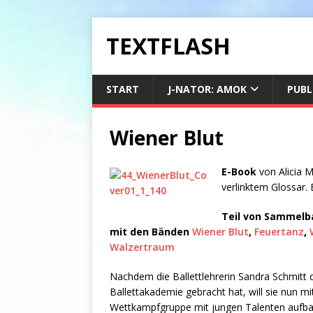
TEXTFLASH
START
J-NATOR: AMOK
PUBL
Wiener Blut
E-Book
von Alicia 
verlinktem Glossar. 
Teil von Sammelban
mit den Bänden
Wiener Blut
,
Feuertanz
,
Walzertraum
Nachdem die Ballettlehrerin Sandra Schmitt 
Ballettakademie gebracht hat, will sie nun mi
Wettkampfgruppe mit jungen Talenten aufbaue