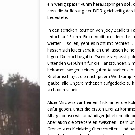
ein wenig später Ruhm herausspringen soll, 
dass die Auflösung der DDR gleichzeitig das 
bedeutete.
In den schicken Räumen von Joey Zeidlers T
jedoch auf Sturm. Beim Audit, mit dem die j
werden
sollen, geht es nicht mit rechten 
hassen sich leidenschaftlich und lassen kein
legen. Die hochbegabte Yvonne verpasst jede
unter den Gebühren für die Tanzstunden. Simon
bekommt wegen seines guten Aussehens imme
Briefumschläge, die nach jedem Wettkampf v
glaubt, alle Ungereimtheiten aufgedeckt zu 
zu haben scheint.
Alicia Mirowna wirft einen Blick hinter die K
dafür geben, unter die ersten Drei zu komm
Alltag ebenso wie unbändiger Jubel und die 
Aber auch die Streitereien zwischen Eltern u
Grenze zum Kleinkrieg überschreiten. Und nat