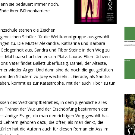
denn sie bedauert immer noch,
Ende ihrer Bühnenkarriere
anzschule stehen die Zeichen
ugendlichen Schüler für die Wettkampfgruppe ausgewählt
Dingen zu. Die Mütter Alexandra, Katharina und Barbara
e Gelegenheit aus, Sandra und Tibor Steine in den Weg zu
s Mal haarscharf den ersten Platz. Lauras Eltern ächzen
s Vater findet Ballett überflüssig. Daniel, der Älteste,
r wieder Ärger. Und dann sind da noch die gut gefüllten
on den Schülern zu Joey wechseln … Gerade, als Sandra
haben, kommt es zur Katastrophe, mit der auch Tibor zu tun
ulissen des Wettkampfbetriebes, in dem Jugendliche alles
en. Tränen der Wut und der Erschöpfung bestimmen den
beständige Frage, ob man den richtigen Weg gewählt hat.
nd Lehrern gehören dazu, die öfter, als man denkt, die
ürlich hat die Autorin auch für diesen Roman ein Ass im