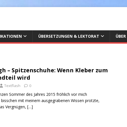
IKATIONEN
ÜBERSETZUNGEN & LEKTORAT
ÜBER
gh – Spitzenschuhe: Wenn Kleber zum
dteil wird
Textflash
0
nzen Sommer des Jahres 2015 fröhlich vor mich
in bisschen mit meinem ausgegrabenen Wissen protzte,
das Vergnügen,
[…]