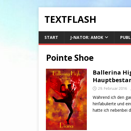
TEXTFLASH
START
J-NATOR: AMOK
PUBL
Pointe Shoe
Ballerina Hi
Hauptbestan
29. Februar 2016
Während ich den ga
hinfabulierte und e
hatte ich nebenbei 