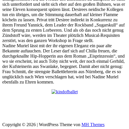
sich unterfordert und sieht sich eher auf den großen Bühnen, was er
seine Eleven konsequent spüren lässt. Desirees neidische Kollegen
tun ein übriges, um die Stimmung dauerhaft auf kleiner Flamme
köcheln zu lassen. Privat tritt Desiree indirekt in Konkurrenz zu
ihrem Freund Yannick, dem Leader der Rockband „Sugarskull“ auf
dem Sprung zu ersten Lorbeeren. Und als ob das noch nicht genug
Zündstoff wäre, werden im Theater plötzlich Musical-Requisiten
zerstört, was den ganzen Workshop in Frage stellt.
Nadine Muriel lässt mit der ihr eigenen Eleganz ein paar alte
Bekannte auftauchen. Der Leser darf sich auf Chilla freuen, die
durchgeknallte Hip-Hopperin aus dem Roman „Eisprinzessin“, und
wo sie erscheint, ist auch Toby nicht weit, der noch einmal Gerhild,
der Kufsteinerin aus Swanlake, begegnet. Damit aber nicht genug:
Frau Schmitt, die strengste Ballettlehrerin aus Nürnberg, die es so
unglücklich nach Wien verschlagen hat, wird bei Nadine Muriel
ebenfalls zu Ehren kommen.
Copyright © 2026 | WordPress Theme von
MH Themes