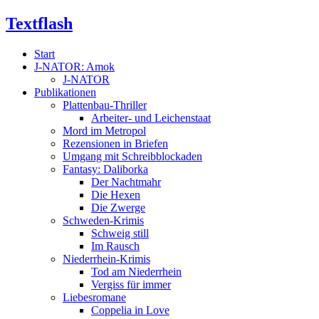
Textflash
Start
J-NATOR: Amok
J-NATOR
Publikationen
Plattenbau-Thriller
Arbeiter- und Leichenstaat
Mord im Metropol
Rezensionen in Briefen
Umgang mit Schreibblockaden
Fantasy: Daliborka
Der Nachtmahr
Die Hexen
Die Zwerge
Schweden-Krimis
Schweig still
Im Rausch
Niederrhein-Krimis
Tod am Niederrhein
Vergiss für immer
Liebesromane
Coppelia in Love