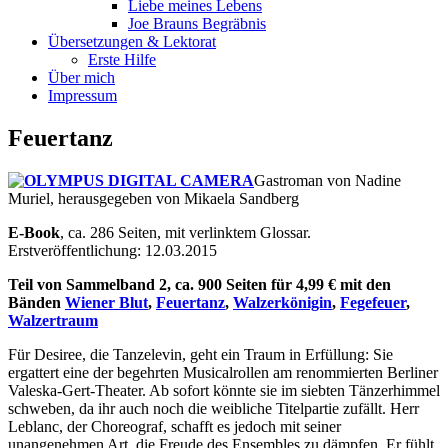
Liebe meines Lebens
Joe Brauns Begräbnis
Übersetzungen & Lektorat
Erste Hilfe
Über mich
Impressum
Feuertanz
Gastroman von Nadine
Muriel, herausgegeben von Mikaela Sandberg
E-Book
, ca. 286 Seiten, mit verlinktem Glossar.
Erstveröffentlichung: 12.03.2015
Teil von Sammelband 2, ca. 900 Seiten für 4,99 € mit den
Bänden
Wiener Blut
,
Feuertanz
,
Walzerkönigin
,
Fegefeuer
,
Walzertraum
Für Desiree, die Tanzelevin, geht ein Traum in Erfüllung: Sie
ergattert eine der begehrten Musicalrollen am renommierten Berliner
Valeska-Gert-Theater. Ab sofort könnte sie im siebten Tänzerhimmel
schweben, da ihr auch noch die weibliche Titelpartie zufällt. Herr
Leblanc, der Choreograf, schafft es jedoch mit seiner
unangenehmen Art, die Freude des Ensembles zu dämpfen. Er fühlt