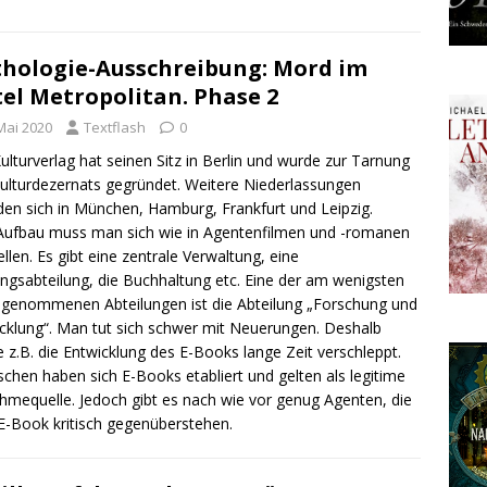
hologie-Ausschreibung: Mord im
el Metropolitan. Phase 2
Mai 2020
Textflash
0
ulturverlag hat seinen Sitz in Berlin und wurde zur Tarnung
ulturdezernats gegründet. Weitere Niederlassungen
den sich in München, Hamburg, Frankfurt und Leipzig.
ufbau muss man sich wie in Agentenfilmen und -romanen
ellen. Es gibt eine zentrale Verwaltung, eine
ingsabteilung, die Buchhaltung etc. Eine der am wenigsten
 genommenen Abteilungen ist die Abteilung „Forschung und
cklung“. Man tut sich schwer mit Neuerungen. Deshalb
 z.B. die Entwicklung des E-Books lange Zeit verschleppt.
schen haben sich E-Books etabliert und gelten als legitime
hmequelle. Jedoch gibt es nach wie vor genug Agenten, die
-Book kritisch gegenüberstehen.