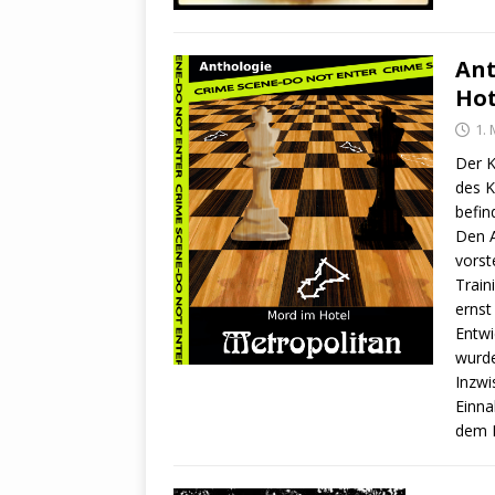
Ant
Hot
1. 
Der K
des K
befin
Den A
vorst
Train
ernst
Entwi
wurde
Inzwi
Einna
dem E