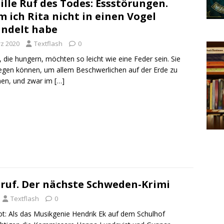
tille Ruf des Todes: Essstörungen.
 ich Rita nicht in einen Vogel
ndelt habe
rz 2020
Textflash
0
die hungern, möchten so leicht wie eine Feder sein. Sie
iegen können, um allem Beschwerlichen auf der Erde zu
en, und zwar im
[…]
nruf. Der nächste Schweden-Krimi
Textflash
0
tot: Als das Musikgenie Hendrik Ek auf dem Schulhof