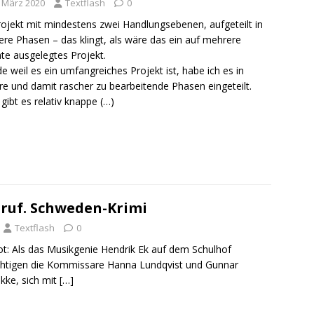
. März 2020
Textflash
0
rojekt mit mindestens zwei Handlungsebenen, aufgeteilt in
re Phasen – das klingt, als wäre das ein auf mehrere
e ausgelegtes Projekt.
e weil es ein umfangreiches Projekt ist, habe ich es in
re und damit rascher zu bearbeitende Phasen eingeteilt.
gibt es relativ knappe (…)
nruf. Schweden-Krimi
Textflash
0
tot: Als das Musikgenie Hendrik Ek auf dem Schulhof
ächtigen die Kommissare Hanna Lundqvist und Gunnar
kke, sich mit
[…]