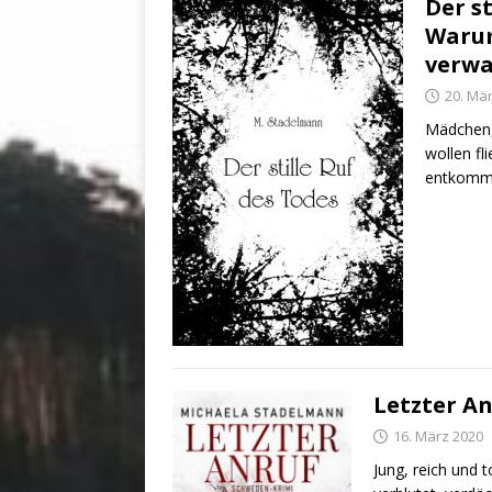
Der s
Warum
verwa
20. Mä
Mädchen, 
wollen fl
entkomm
Letzter A
16. März 2020
Jung, reich und 