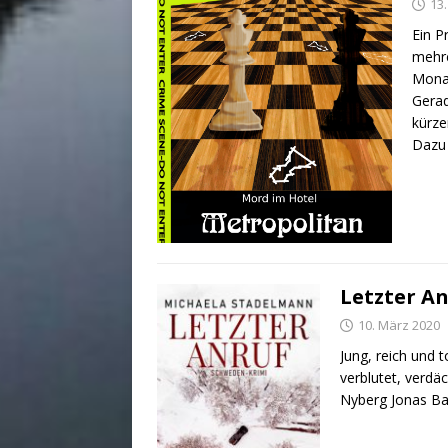
13
Ein P
mehre
Monat
Gerad
kürze
Dazu 
Letzter A
10. März 2020
Jung, reich und 
verblutet, verd
Nyberg Jonas Ba