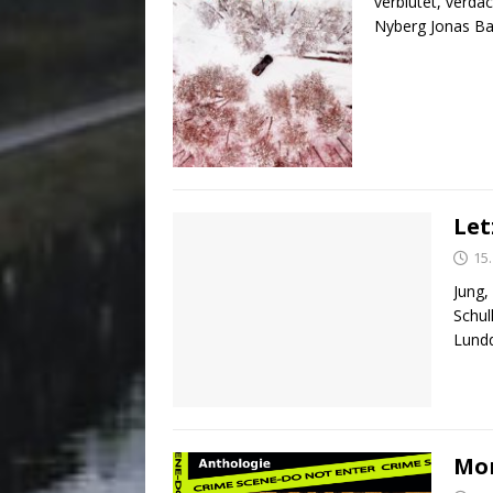
verblutet, verd
Nyberg Jonas Ba
Let
15
Jung,
Schul
Lundq
Mor