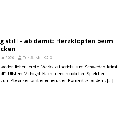
g still – ab damit: Herzklopfen beim
icken
uar 2020
Textflash
0
hweden lieben lernte. Werkstattbericht zum Schweden-Krimi
ill“, Ullstein Midnight Nach meinen üblichen Spielchen –
is zum Abwinken umbenennen, den Romantitel ändern,
[…]