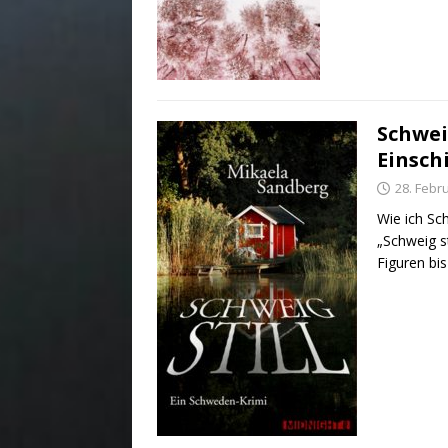
Schwei
Einsch
28. Febr
Wie ich Sc
„Schweig st
Figuren b