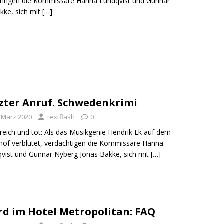
ächtigen die Kommissare Hanna Lundqvist und Gunnar
kke, sich mit
[…]
zter Anruf. Schwedenkrimi
. März 2020
Textflash
0
 reich und tot: Als das Musikgenie Hendrik Ek auf dem
hof verblutet, verdächtigen die Kommissare Hanna
vist und Gunnar Nyberg Jonas Bakke, sich mit
[…]
d im Hotel Metropolitan: FAQ