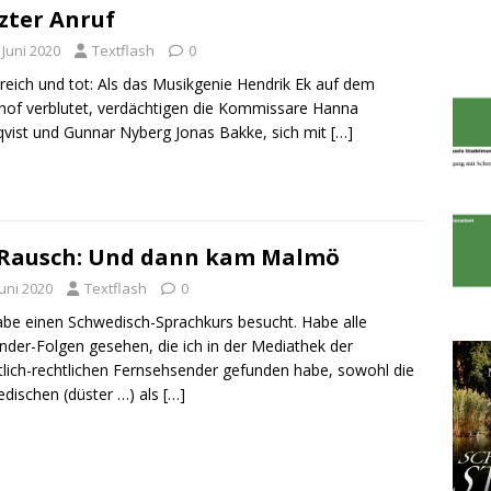
zter Anruf
 Juni 2020
Textflash
0
 reich und tot: Als das Musikgenie Hendrik Ek auf dem
hof verblutet, verdächtigen die Kommissare Hanna
vist und Gunnar Nyberg Jonas Bakke, sich mit
[…]
Rausch: Und dann kam Malmö
Juni 2020
Textflash
0
abe einen Schwedisch-Sprachkurs besucht. Habe alle
nder-Folgen gesehen, die ich in der Mediathek der
tlich-rechtlichen Fernsehsender gefunden habe, sowohl die
dischen (düster …) als
[…]