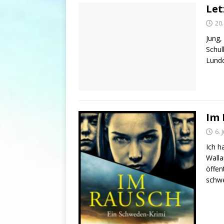
Let
20.
Jung,
Schul
Lundq
Im 
6. 
Ich h
Walla
öffen
schwe