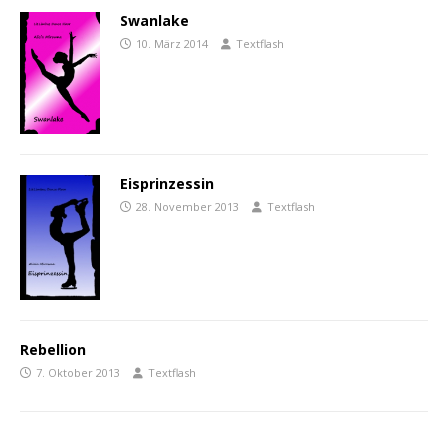
Swanlake
10. März 2014
Textflash
Eisprinzessin
28. November 2013
Textflash
Rebellion
7. Oktober 2013
Textflash