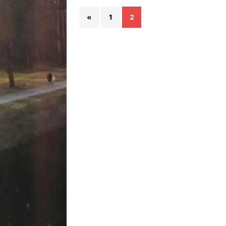
«
1
2