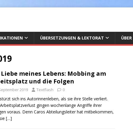
IKATIONEN
ÜBERSETZUNGEN & LEKTORAT
ÜBER
019
 Liebe meines Lebens: Mobbing am
eitsplatz und die Folgen
 September 2019
Textflash
0
türzt sich ins Autorinnenleben, als sie ihre Stelle verliert.
rbeitsplatzverlust gingen wochenlange Angriffe ihrer
gen voraus. Denn Caros Abteilungsleiter hat mitbekommen,
sie
[…]