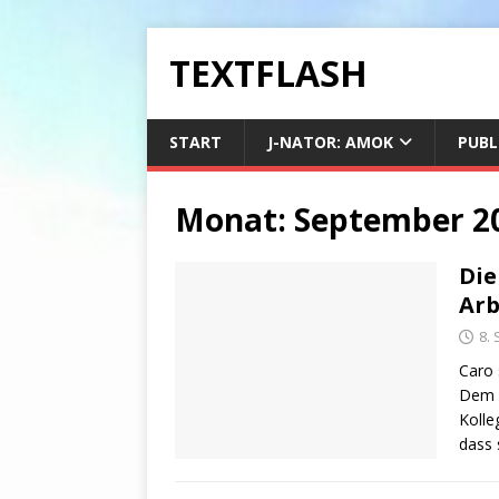
TEXTFLASH
START
J-NATOR: AMOK
PUBL
Monat:
September 2
Die
Arb
8.
Caro s
Dem A
Kolle
dass 