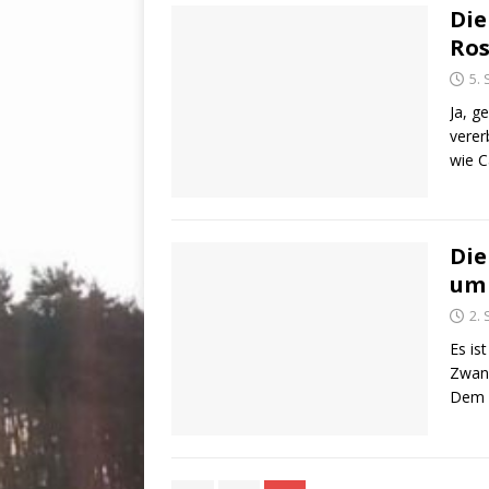
Die
Ros
5.
Ja, g
verer
wie 
Die
um 
2.
Es is
Zwang
Dem g