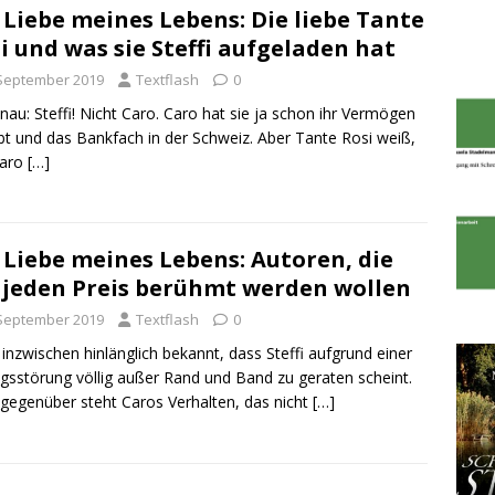
 Liebe meines Lebens: Die liebe Tante
i und was sie Steffi aufgeladen hat
 September 2019
Textflash
0
enau: Steffi! Nicht Caro. Caro hat sie ja schon ihr Vermögen
bt und das Bankfach in der Schweiz. Aber Tante Rosi weiß,
Caro
[…]
 Liebe meines Lebens: Autoren, die
jeden Preis berühmt werden wollen
 September 2019
Textflash
0
t inzwischen hinlänglich bekannt, dass Steffi aufgrund einer
sstörung völlig außer Rand und Band zu geraten scheint.
egenüber steht Caros Verhalten, das nicht
[…]