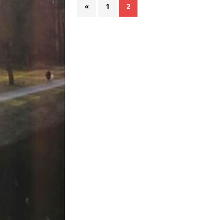
«
1
2