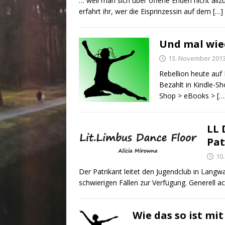
… weil man sich über offene Enden nicht allz
erfahrt ihr, wer die Eisprinzessin auf dem
[…]
Und mal wied
13. November 201
Rebellion heute auf
Bezahlt in Kindle-Sh
Shop > eBooks >
[…
LL 
Pat
10
Der Patrikant leitet den Jugendclub in Langwa
schwierigen Fällen zur Verfügung. Generell a
Wie das so ist mi