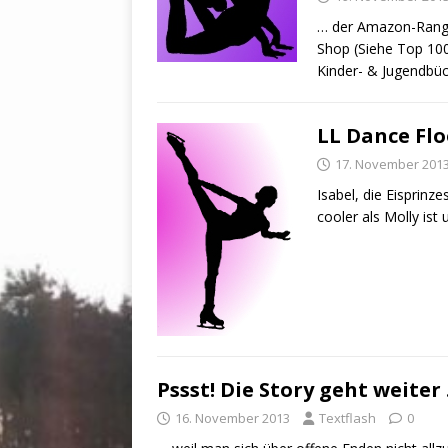
… der Amazon-Rangli
Shop (Siehe Top 100
Kinder- & Jugendbü
LL Dance Flo
17. November 201
Isabel, die Eisprinze
cooler als Molly ist 
Pssst! Die Story geht weiter
16. November 2013
Textflash
0