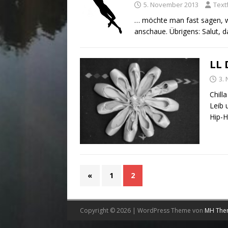
5. November 2013
Text
… möchte man fast sagen, w
anschaue. Übrigens: Salut, d
LL 
3.
Chilla
Leib 
Hip-H
«
1
2
Copyright © 2026 | WordPress Theme von
MH The