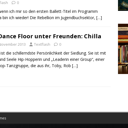
flash
0
enn ich mir so den ersten Ballett-Titel im Programm
a bin ich wieder! Die Rebellion im Jugendbuchsektor,
[…]
Dance Floor unter Freunden: Chilla
 November 2013
Textflash
0
 ist die schillerndste Persönlichkeit der Siedlung. Sie ist mit
und Seele Hip-Hopperin und „Leaderin einer Group“, einer
op-Tanzgruppe, die aus ihr, Toby, Rob
[…]
mes