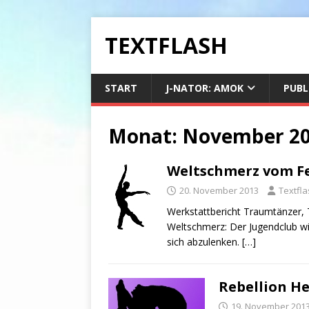
TEXTFLASH
START
J-NATOR: AMOK
PUBL
Monat:
November 2
Weltschmerz vom F
20. November 2013
Textfl
Werkstattbericht Traumtänzer, Ta
Weltschmerz: Der Jugendclub wi
sich abzulenken.
[…]
Rebellion He
19. November 201