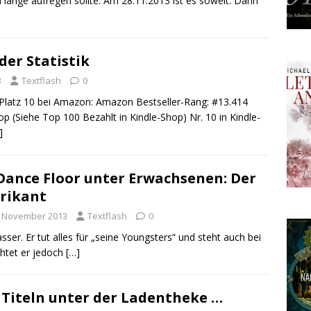
u lange aufregen sollte. Am 28.11.2013 ist es soweit: Dann
er Statistik
3
Textflash
0
 Platz 10 bei Amazon: Amazon Bestseller-Rang: #13.414
op (Siehe Top 100 Bezahlt in Kindle-Shop) Nr. 10 in Kindle-
]
Dance Floor unter Erwachsenen: Der
rikant
. November 2013
Textflash
0
sser. Er tut alles für „seine Youngsters“ und steht auch bei
chtet er jedoch
[…]
t Titeln unter der Ladentheke …